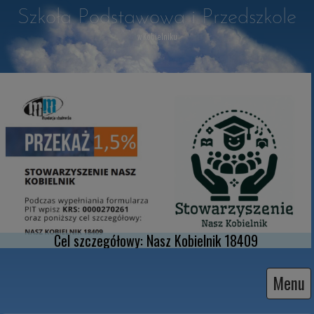
Szkoła Podstawowa i Przedszkole
w Kobielniku
Cel szczegółowy: Nasz Kobielnik 18409
Menu