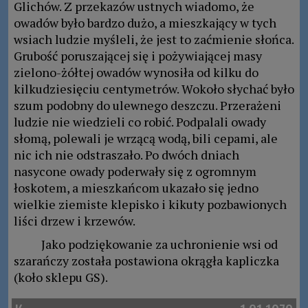
Glichów. Z przekazów ustnych wiadomo, że
owadów było bardzo dużo, a mieszkający w tych
wsiach ludzie myśleli, że jest to zaćmienie słońca.
Grubość poruszającej się i pożywiającej masy
zielono-żółtej owadów wynosiła od kilku do
kilkudziesięciu centymetrów. Wokoło słychać było
szum podobny do ulewnego deszczu. Przerażeni
ludzie nie wiedzieli co robić. Podpalali owady
słomą, polewali je wrzącą wodą, bili cepami, ale
nic ich nie odstraszało. Po dwóch dniach
nasycone owady poderwały się z ogromnym
łoskotem, a mieszkańcom ukazało się jedno
wielkie ziemiste klepisko i kikuty pozbawionych
liści drzew i krzewów.
Jako podziękowanie za uchronienie wsi od
szarańczy została postawiona okrągła kapliczka
(koło sklepu GS).