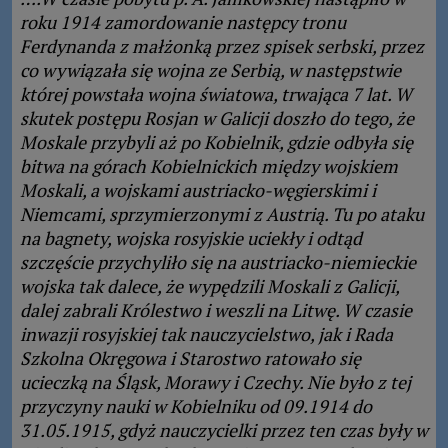
roku 1914 zamordowanie następcy tronu
Ferdynanda z małżonką przez spisek serbski, przez
co wywiązała się wojna ze Serbią, w następstwie
której powstała wojna światowa, trwająca 7 lat. W
skutek postępu Rosjan w Galicji doszło do tego, że
Moskale przybyli aż po Kobielnik, gdzie odbyła się
bitwa na górach Kobielnickich między wojskiem
Moskali, a wojskami austriacko-węgierskimi i
Niemcami, sprzymierzonymi z Austrią. Tu po ataku
na bagnety, wojska rosyjskie uciekły i odtąd
szczęście przychyliło się na austriacko-niemieckie
wojska tak dalece, że wypędzili Moskali z Galicji,
dalej zabrali Królestwo i weszli na Litwę. W czasie
inwazji rosyjskiej tak nauczycielstwo, jak i Rada
Szkolna Okręgowa i Starostwo ratowało się
ucieczką na Śląsk, Morawy i Czechy. Nie było z tej
przyczyny nauki w Kobielniku od 09.1914 do
31.05.1915, gdyż nauczycielki przez ten czas były w