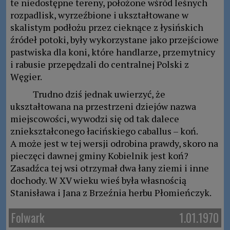
te niedostępne tereny, położone wśród leśnych
rozpadlisk, wyrzeźbione i ukształtowane w
skalistym podłożu przez cieknące z łysińskich
źródeł potoki, były wykorzystane jako przejściowe
pastwiska dla koni, które handlarze, przemytnicy
i rabusie przepędzali do centralnej Polski z
Węgier.
Trudno dziś jednak uwierzyć, że
ukształtowana na przestrzeni dziejów nazwa
miejscowości, wywodzi się od tak dalece
zniekształconego łacińskiego caballus – koń.
A może jest w tej wersji odrobina prawdy, skoro na
pieczęci dawnej gminy Kobielnik jest koń?
Zasadźca tej wsi otrzymał dwa łany ziemi i inne
dochody. W XV wieku wieś była własnością
Stanisława i Jana z Brzeźnia herbu Płomieńczyk.
Folwark
1.01.1970