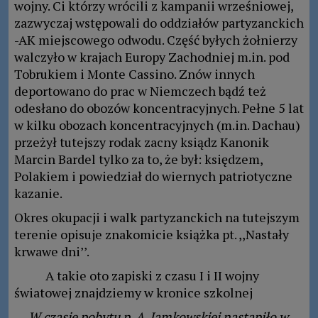
wojny. Ci którzy wrócili z kampanii wrześniowej,
zazwyczaj wstępowali do oddziałów partyzanckich
-AK miejscowego odwodu. Część byłych żołnierzy
walczyło w krajach Europy Zachodniej m.in. pod
Tobrukiem i Monte Cassino. Znów innych
deportowano do prac w Niemczech bądź też
odesłano do obozów koncentracyjnych. Pełne 5 lat
w kilku obozach koncentracyjnych (m.in. Dachau)
przeżył tutejszy rodak zacny ksiądz Kanonik
Marcin Bardel tylko za to, że był: księdzem,
Polakiem i powiedział do wiernych patriotyczne
kazanie.
Okres okupacji i walk partyzanckich na tutejszym
terenie opisuje znakomicie książka pt. ,,Nastały
krwawe dni’’.
A takie oto zapiski z czasu I i II wojny
światowej znajdziemy w kronice szkolnej
….W czasie pobytu p. A. Jamkowskiej nastąpiło w