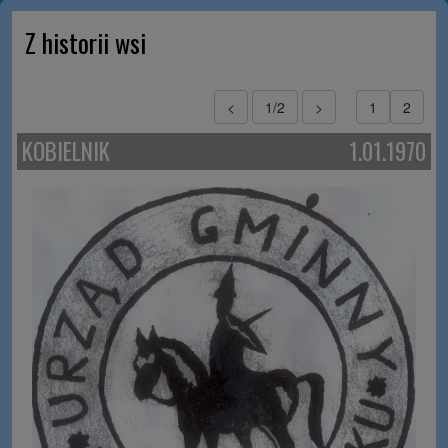
Z historii wsi
<
1/2
>
1
2
KOBIELNIK
1.01.1970