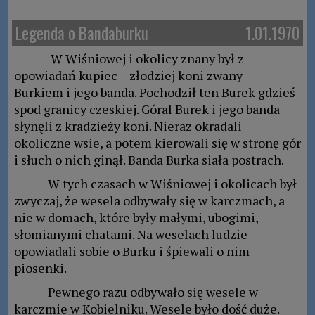
Legenda o Bandaburku
1.01.1970
W Wiśniowej i okolicy znany był z
opowiadań kupiec – złodziej koni zwany
Burkiem i jego banda. Pochodził ten Burek gdzieś
spod granicy czeskiej. Góral Burek i jego banda
słynęli z kradzieży koni. Nieraz okradali
okoliczne wsie, a potem kierowali się w stronę gór
i słuch o nich ginął. Banda Burka siała postrach.
W tych czasach w Wiśniowej i okolicach był
zwyczaj, że wesela odbywały się w karczmach, a
nie w domach, które były małymi, ubogimi,
słomianymi chatami. Na weselach ludzie
opowiadali sobie o Burku i śpiewali o nim
piosenki.
Pewnego razu odbywało się wesele w
karczmie w Kobielniku. Wesele było dość duże.