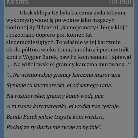
Karczma
1.01.1970
Obok sklepu GS była karczma żyda Johyma,
wykorzystywano ją po wojnie jako magazyn
Gminnej Spółdzielni ,,Samopomocy Chłopskiej’’
i rozebrano dopiero pod koniec lat
siedemdziesiątych. To właśnie w tej karczmie
około półtora wieku temu, handlarz i przemytnik
koni z Węgier Burek, bawił z kompanami i śpiewał
,,... Na wiśniowskiej granicy karczma murowana...’’
"...Na wiśniowskiej granicy karczma murowana
Synkuje tu karcmarecka, ej od samego rana.
Na wisniowskiej granicy koniś wodę pije
A ta nasza karcmareceka, ej wodką nas cęstuje.
Banda Burek jedzie trzysta koni wiedzie,
Pockuj ze ty Burku nie twoje to będzie".