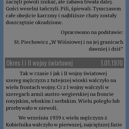
zaczęli powoli znikać, ale zabawa trwała dalej.
Gości weselni tańczyli. Pili, śpiewali. Tymczasem
całe obejście karczmy i najbliższe chaty zostały
doszczętnie okradzione.
Opracowano na podstawie:
St. Piechowicz „W Wiśniowej i na jej granicach
dawniej i dziś”
Okres I i II wojny światowej
1.01.1970
Tak w czasie I jak i II wojny światowej
szereg mężczyzn z tutejszej wioski walczyło na
wielu frontach wojny. Ci z I wojny walczyli w
szeregach armii austro-wegierskiej na froncie
rosyjskim, włoskim i serbskim. Wielu poległo lub
przebywało w niewoli.
We wrześniu 1939 r. wielu mężczyzn z
Kobielnika walczyło w pierwszej, najcięższej fazie