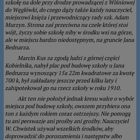
szkołę na dole przy drodze prowadzącej z Wiśniowej
do Węglówki, do czego dąży także każdy nauczyciel,
miejscowi księża i przewodniczący rady szk. Adam
Murzyn. Strona zaś przeciwna na czele której stoi
wójt, życzy sobie szkołę niby w środku wsi na górze,
ale w miejscu bardzo niedostępnym, na gruncie Jana
Bednarza.
Marcin Kus za zgodą ludzi z górnej części
Kobielnika, nabył plac pod budowę szkoły u Jana
Bednarza wynoszący 15a 22m kwadratowe za kwotę
700 k, był zakładany jeszcze przed kilku laty i
zahipotekował go na rzecz szkoły w roku 1910.
Akt ten nie położył jednak kresu walce o wybór
miejsca pod budowę szkoły, owszem przybiera ona
ton z każdym rokiem coraz ostrzejszy. Nie pomogą
tu ani perswazje ani prośby ani groźby. Nauczyciel
W. Chwistek używał wszelkich środków, aby
doprowadzić do porozumienia i następstw albo