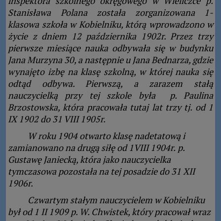
inspektora szkolnego okręgowego w Wieliczce
p.
Stanisława Polana została zorganizowana 1-
klasowa szkoła w Kobielniku, którą wprowadzono w
życie z dniem 12 października 1902r. Przez trzy
pierwsze miesiące nauka odbywała się w budynku
Jana Murzyna 30, a następnie u Jana Bednarza, gdzie
wynajęto izbę na klasę szkolną, w której nauka się
odtąd odbywa. Pierwszą, a zarazem stałą
nauczycielką przy tej szkole była p. Paulina
Brzostowska, która pracowała tutaj lat trzy tj. od 1
IX 1902 do 31 VIII 1905r.
W roku 1904 otwarto klasę nadetatową i
zamianowano na drugą siłę od 1VIII 1904r.
p.
Gustawę Janiecką, która jako nauczycielka
tymczasowa pozostała na tej posadzie do 31 XII
1906r.
Czwartym stałym nauczycielem w Kobielniku
był od 1 II 1909 p. W. Chwistek, który pracował wraz