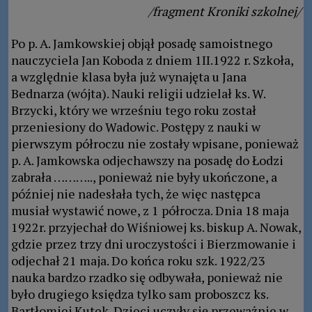
/fragment Kroniki szkolnej/
Po p. A. Jamkowskiej objął posadę samoistnego
nauczyciela Jan Koboda z dniem 1II.1922 r. Szkoła,
a względnie klasa była już wynajęta u Jana
Bednarza (wójta). Nauki religii udzielał ks. W.
Brzycki, który we wrześniu tego roku został
przeniesiony do Wadowic. Postępy z nauki w
pierwszym półroczu nie zostały wpisane, ponieważ
p. A. Jamkowska odjechawszy na posadę do Łodzi
zabrała ……….., ponieważ nie były ukończone, a
później nie nadesłała tych, że więc następca
musiał wystawić nowe, z 1 półrocza. Dnia 18 maja
1922r. przyjechał do Wiśniowej ks. biskup A. Nowak,
gdzie przez trzy dni uroczystości i Bierzmowanie i
odjechał 21 maja. Do końca roku szk. 1922/23
nauka bardzo rzadko się odbywała, ponieważ nie
było drugiego księdza tylko sam proboszcz ks.
Bartłomiej Kutek. Dzieci uczyły się przeważnie w