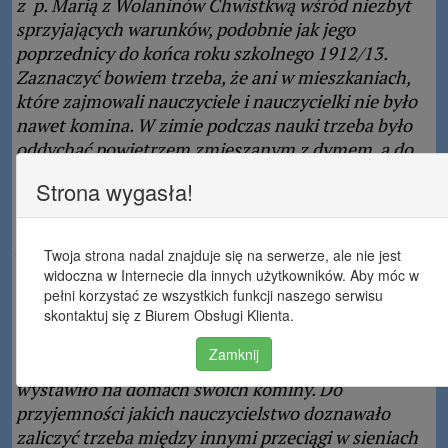
z
p. Marią z Wolaninów Chwistkwą wśród niezbyt
sprzyjających warunków, podobnie jak jego
poprzednicy do końca roku szkolnego 1912/13.
Zaznaczyć bowiem trzeba, że ani w mieszkaniach,
które zajmowali nauczyciele i nauczycielki nie było
nawet komina. W zimie podczas nauki trzeba było
oddychać powietrzem zmieszanym z dymem, a do
tego znosić hałas, jaki zwykle bywa na porządku
dziennym przy każdym gospodarstwie. Wśród
takich warunków trudno było utrzymać karność
podczas nauki i skupić uwagę dziatwy szkolnej.
Dodać jeszcze należy, że w całej wsi do roku 1911
nie było ani jednego domu
z kominem, oprócz
karczmy. Pouczenie nauczyciela w tym kierunku na
czytelniach i przy każdej sposobności doprowadziły
zaledwie do tego, że w kilku tylko gospodarzy
wystawiło na domach swoich kominy. Do
przyjemności jakich nauczycielstwo doznawało
zaliczyć trzeba między innymi przeciągi
w sieniach