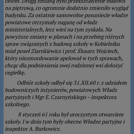
celom. Drugą zmianą było przekształcenie budowli
na piętrową, co ogromnie dodatnio zmieniło wygląd
budynku. Za ostatnie samowolne posuniecie władze
powiatowe otrzymały naganę od władz
ministerialnych, lecz wieś na tym zyskała. Na
powyższe zmiany w planach i na przebieg różnych
spraw związanych z budową szkoły w Kobielniku
miał poseł Ziarnkiewicz i prof. Ślusarz Wojciech,
który niezmordowanie apelował w tych sprawach,
chcąc dla podniesienia swej rodzinnej wsi dołożyć
cegiełkę.
Odbiór szkoły odbył się 31.XII.60 r. z udziałem
budowniczych inżynierów, powiatowych Władz
partyjnych i Mgr E. Czarnyńskiego – inspektora
szkolnego.
8 styczeń 61 roku był uroczystym otwarciem
szkoły. I w dniu tym były obecne Władze partyjne i
inspektor A. Burkowicz.