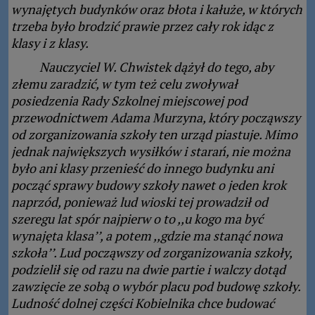
wynajętych budynków oraz błota i kałuże, w których
trzeba było brodzić prawie przez cały rok idąc z
klasy i z klasy.
Nauczyciel W. Chwistek dążył do tego, aby
złemu zaradzić, w tym też celu zwoływał
posiedzenia Rady Szkolnej miejscowej pod
przewodnictwem Adama Murzyna, który począwszy
od zorganizowania szkoły ten urząd piastuje. Mimo
jednak największych wysiłków i starań, nie można
było ani klasy przenieść do innego budynku ani
począć sprawy budowy szkoły nawet o jeden krok
naprzód, ponieważ lud wioski tej prowadził od
szeregu lat spór najpierw o to ,,u kogo ma być
wynajęta klasa’’, a potem ,,gdzie ma stanąć nowa
szkoła’’. Lud począwszy od zorganizowania szkoły,
podzielił się od razu na dwie partie i walczy dotąd
zawzięcie ze sobą o wybór placu pod budowę szkoły.
Ludność dolnej części Kobielnika chce budować